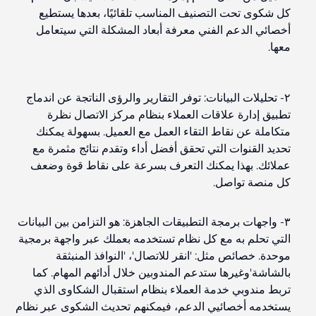
كل شكوى تحت التصنيف المناسب تلقائيًا، بعدها يستطيع
أخصائي الدعم الفني معرفة أبعاد المشكلة التي سيتعامل
معها.
٢-
تحليلات البيانات
: توفر التقارير والرؤى الناتجة عن اندماج
تطبيق إدارة علاقات العملاء بنظام مركز الاتصال نظرة
متكاملة عن نقاط التقاء العمل مع العميل. بسهولة يمكنك
تحديد القنوات التي تحقق أفضل أداء وتقدم نتائج مثمرة مع
عملائك. بهذا يمكنك التعرف بسرعة على نقاط قوة وضعف
كل منصة تواصل.
٣-
واجهات برمجة التطبيقات الجاهزة
:
هو التزامن بين البيانات
التي تحلم به مع كل نظام تستخدمه بعملك عبر واجهة برمجية
موحدة. خصائص مثل: 'انقر للاتصال'، 'النوافذ المنبثقة
بالشاشة'وغيرها ستدعم المندوبين خلال أدائهم المهام. كما
تربط مندوبي خدمة العملاء بنظام استقبال الشكاوى الذي
يستخدمه أخصائيي الدعم، فيمكنهم تحديث الشكوى عبر نظام