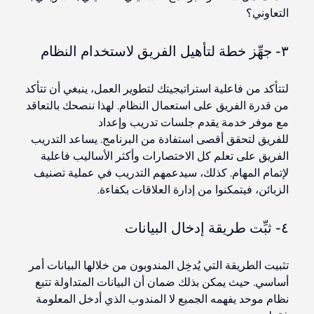
التعاوني؟
٣- جهِّز خطة لتأهيل الفريق لاستخدام النظام
لتتأكد
من فاعلية
استراتيجيتك
لتطوير العمل، ينبغي أن تتأكد
من قدرة الفريق على استعمال النظام. لهذا ننصحك بالتعاقد
مع موفر خدمة يقدم جلسات تدريب وإعداد
للفريق
لتحقق
أقصى استفادة من البرنامج. يساعد التدريب
الفريق على تعلم كل الاختصارات وأكثر الأساليب فاعلية
لإتمام المهام. كذلك،
سيدعمهم
التدريب في عملية تصنيف
الزبائن،
فيتمكنوا
من إدارة العلاقات بكفاءة.
٤- ثبِّت طريقة إدخال البيانات
تثبيت الطريقة التي يُدخِل المندوبون من خلالها البيانات أمر
أساسي. حيث يمكن بذلك ضمان أن البيانات المتداولة تتبع
نظام موحد يفهمه الجميع لا المندوب الذي أدخل المعلومة