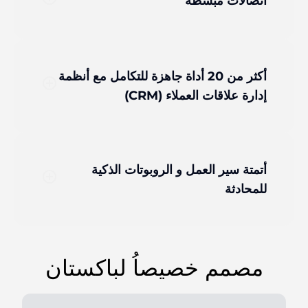
اتصالات مبسّطة
أكثر من 20 أداة جاهزة للتكامل مع أنظمة
add_circle_outline
إدارة علاقات العملاء (CRM)
أتمتة سير العمل و الروبوتات الذكية
add_circle_outline
للمحادثة
مصمم خصيصاُ لباكستان