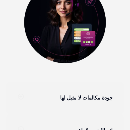
add_circle_outline
جودة مكالمات لا مثيل لها
add_circle_outline