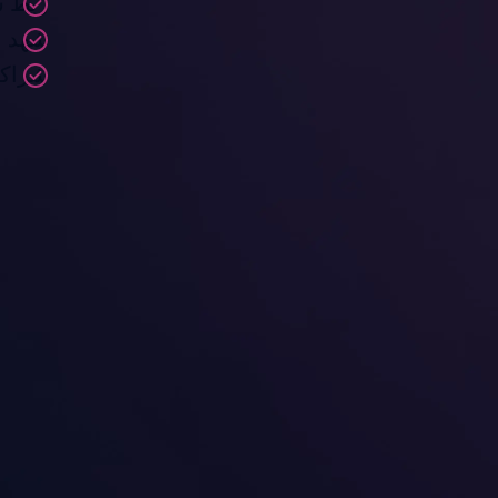
ربط سلس 
شهد ع
شراكة