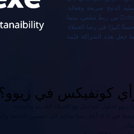
قط، كانت عملية الدمج سريعة وفعالة.
استفاد أحد العملاء الذين يستخدمون Zoho CRM من ربط سلس، بينما
نًا كبيرًا في رضا العملاء.
ا جعل هذه الشراكة قيّمة
أي كونفيكس في زيوو؟
ا زيوو لحلول التواصل مع العملاء الحديثة والفعالة.
تم تنفيذها في 3-4 أيام، مما ساعد في تحسين الخدمة و
مار.