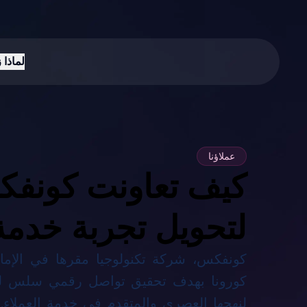
لماذا 
عملاؤنا
كيف تعاونت كونفك
لتحويل تجربة خدمة 
كونفكس، شركة تكنولوجيا مقرها في الإم
كورونا بهدف تحقيق تواصل رقمي سلس لعملا
لنهجها العصري والمتقدم في خدمة العملاء