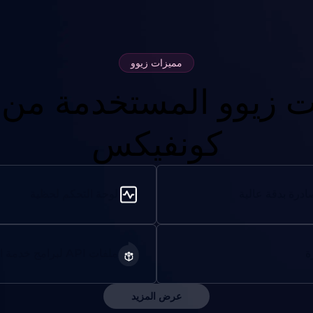
مميزات زيوو
ت زيوو المستخدمة من 
كونفيكس
درة بدقة عالية
لوحة التحكم لحظية
ة
ملفات API لبرامج خدمة العملاء
عرض المزيد