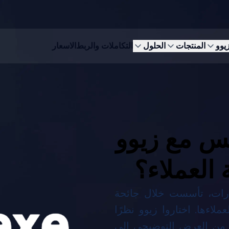
زيوو
المنتجات
الحلول
التكاملات والربط
الاسعار
س مع زيوو
العملاء؟
ارات، تأسست خلال جائحة
ءها. اختاروا زيوو نظرًا
. من العرض التوضيحي إلى