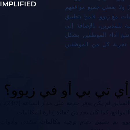
آخر لا يوفر خدمة على مدار الساعة (24/7) ولا يغطي جميع مواقعهم
ات. مع زيوو، قاموا بتطبيق
ة للمديرين، بالإضافة إلى
ا مكّنهم من تتبع أداء الموظفين بشكل
 تجربة كل من الموظفين
أي تي بي أو في زيوو؟
الحل السابق لم 
لمواقع، كما كان يحد من كفاءة إدارة المكالمات.
وو، تم تطبيق نظام توجيه مكالمات متقدم، وأدوات ت