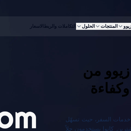
زيوو
المنتجات
الحلول
التكاملات والربط
الاسعار
يوو من
وكفاءة
ع خدمات السفر، حيث تسهّل
رين. كانوا يستخدمون حلاً