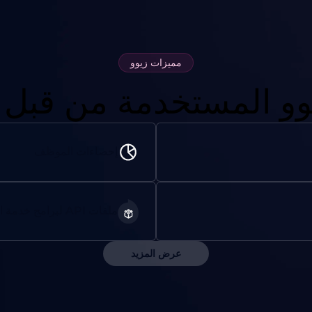
مميزات زيوو
وو المستخدمة من قبل ت
إحصاءات الموظف
ملفات API لبرامج خدمة العملاء
عرض المزيد