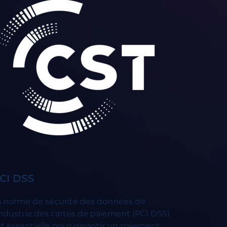
CI DSS
a norme de sécurité des données de
industrie des cartes de paiement (PCI DSS)
st essentielle pour garantir un paiement