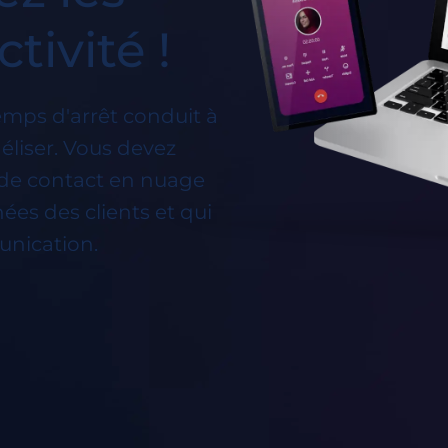
tivité !
emps d'arrêt conduit à
déliser. Vous devez
e de contact en nuage
ées des clients et qui
unication.