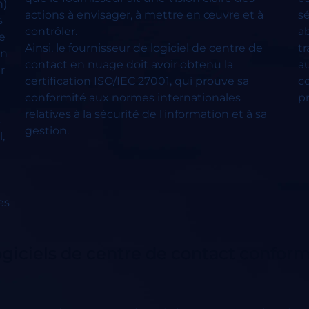
n)
actions à envisager, à mettre en œuvre et à
s
s
contrôler.
a
le
Ainsi, le fournisseur de logiciel de centre de
tr
en
contact en nuage doit avoir obtenu la
a
r
certification ISO/IEC 27001, qui prouve sa
c
conformité aux normes internationales
pr
relatives à la sécurité de l'information et à sa
.
gestion.
,
es
logiciels de centre de contact confo