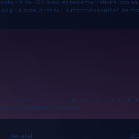
mportante de KSA avec les réglementations locales,
les plus populaires sur le marché saoudien de moye
acle Cloud Riyadh fait partie du réseau de centres de d
ement disponibles dans le monde).
Bevatel
3C