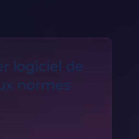
 logiciel de
aux normes