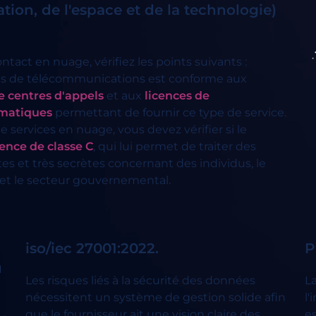
on, de l'espace et de la technologie)
tact en nuage, vérifiez les points suivants :
ices de télécommunications est conforme aux
e centres d'appels
et aux
licences de
rmatiques
permettant de fournir ce type de service.
 services en nuage, vous devez vérifier si le
cence de classe C
, qui lui permet de traiter des
es et très secrètes concernant des individus, le
f et le secteur gouvernemental.
iso/iec 27001:2022.
P
u
Les risques liés à la sécurité des données
L
nécessitent un système de gestion solide afin
l'
que le fournisseur ait une vision claire des
e