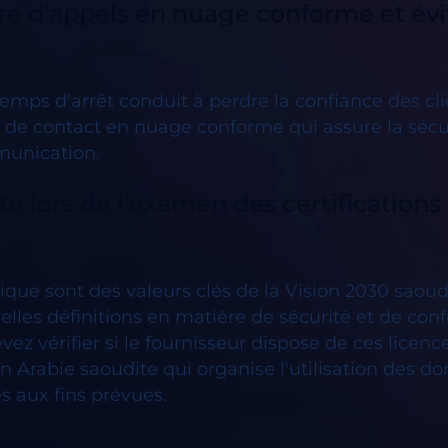
re d'appels en nuage conforme et évit
mps d'arrêt conduit à perdre la confiance des clien
e de contact en nuage conforme qui assure la sécu
munication.
e lors de l'examen des certifications
ique sont des valeurs clés de la Vision 2030 saou
elles définitions en matière de sécurité et de conf
ez vérifier si le fournisseur dispose de ces licences
en Arabie saoudite qui organise l'utilisation des 
es aux fins prévues.