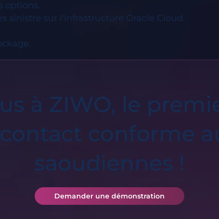
s options.
 sinistre sur l'infrastructure Oracle Cloud.
tockage.
s à ZIWO, le premier
 contact conforme 
saoudiennes !
Demander une démonstration