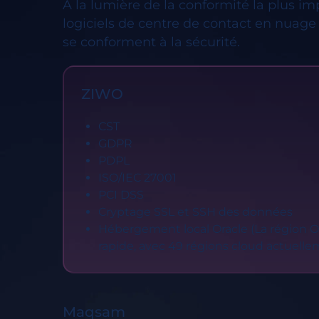
À la lumière de la conformité la plus i
logiciels de centre de contact en nuage 
se conforment à la sécurité.
ZIWO
CST
GDPR
PDPL
ISO/IEC 27001
PCI DSS
Cryptage SSL et SSH des données
Hébergement local Oracle (La région Or
rapide, avec 49 régions cloud actuell
Maqsam