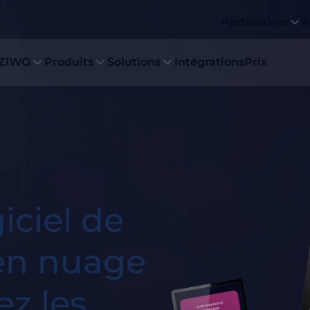
Partenaires
R
 ZIWO
Produits
Solutions
Intégrations
Prix
iciel de
 en nuage
ez les