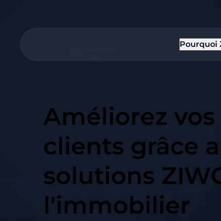
Pourquoi
Améliorez vos 
clients grâce 
solutions ZIW
l'immobilier