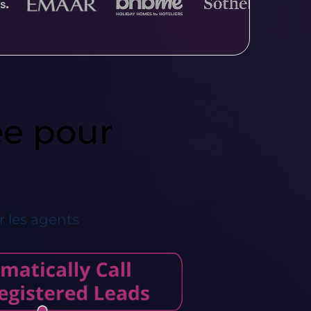
ée pour
r les agents