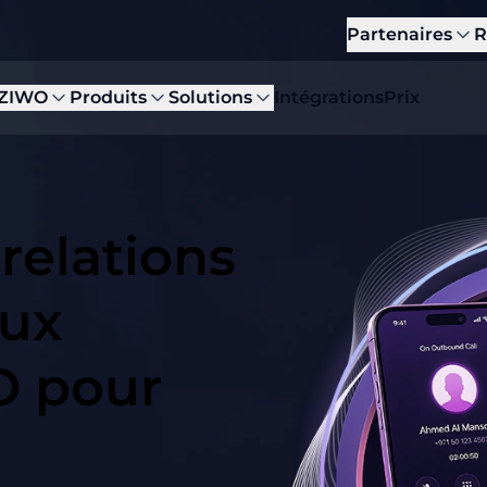
Partenaires
R
 ZIWO
Produits
Solutions
Intégrations
Prix
relations
aux
O pour