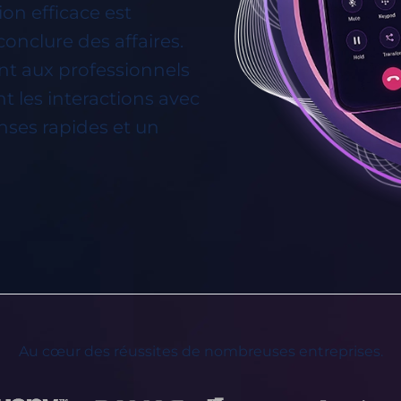
on efficace est
conclure des affaires.
nt aux professionnels
t les interactions avec
onses rapides et un
Au cœur des réussites de nombreuses entreprises.