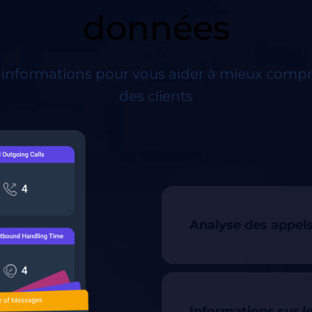
données
 informations pour vous aider à mieux compr
des clients
Analyse des appel
Informations sur le