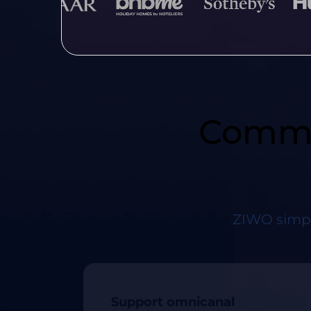
Commun
ZIWO simpli
Support omnicanal