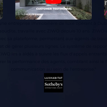
une entreprise immobilière de luxe opérant à Dub
aoudite, travaille avec ZIWO depuis 10 ans. ZIWO a 
 avec sa plateforme, permettant aux agents de trava
et de gérer plusieurs lignes. Le système de rapp
IWO les a aidés à suivre les flux d'appels entrants 
er la performance des agents, comblant ainsi le 
communication au sein de l'entreprise."