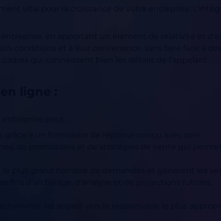
ément vital pour la croissance de votre entreprise. L'intég
entreprise, en apportant un élément de relativité et d'
leurs conditions et à leur convenance, sans faire face à des
 cadres qui connaissent bien les détails de l'appelant.
en ligne :
e entreprise peut.. :
nts grâce à un formulaire de réponse conçu avec soin.
nes, de promotions et de stratégies de vente qui permet
t le plus grand nombre de demandes et génèrent les ven
s fins d'archivage, d'analyse et de projections futures.
acheminer les appels vers le responsable le plus appropr