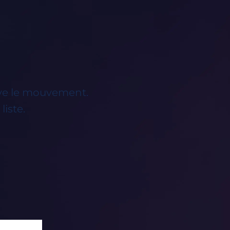
uive le mouvement.
liste.