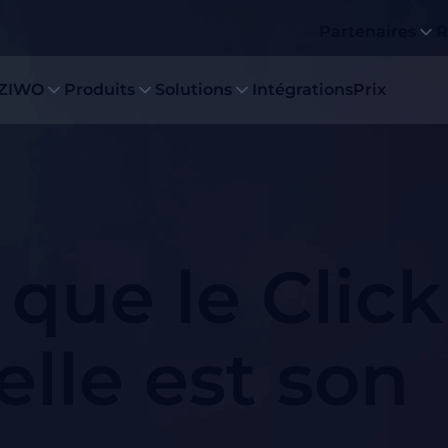
Partenaires
R
 ZIWO
Produits
Solutions
Intégrations
Prix
que le Click
elle est son