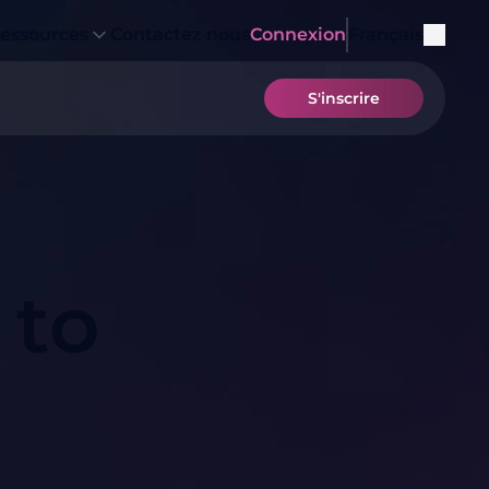
essources
Contactez nous
Connexion
Français
S'inscrire
 to