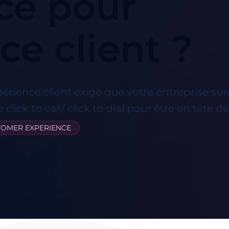
ce pour
ce client ?
périence client exige que votre entreprise s
click to call/ click to dial pour être en tête de 
TOMER EXPERIENCE