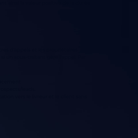
nt ainsi la valeur positive de la durée
res d'appels et les propriétaires
si un sous-traitant gère l'appel. Par
placement
rospects/leads.
on vers le livreur et le client sans