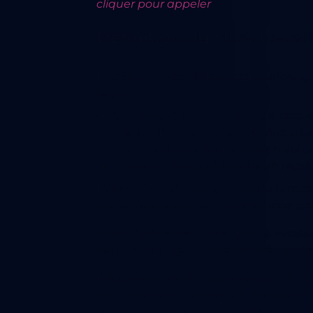
cliquer pour appeler
Définition du click-to-call
La définition de
click-to-call
, parfois 
lequel :
Un agent du service clientèle cliqu
client (CRM) pour une numérotatio
client pour une numérotation auto
Le client cherche à joindre un repré
L'objectif est de faire gagner du temp
professionnels dans leur téléphone p
Avant l'avènement des options vocales,
assigner un agent. Par exemple, un clie
Les options vocales étant de plus en 
des options numériques, telles que l'é
le plus populaire parmi les clients, e