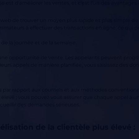
e est d'améliorer les ventes, et c'est l'un des avantages de
 web de trouver un moyen plus rapide et plus simple de
mmateurs à effectuer des transactions en ligne, ce qui p
de la journée et de la semaine.
ne opportunité de vente. Les appelants peuvent prog
 leurs appels de manière planifiée, vous saisissez des d
nts par rapport aux courriels et aux méthodes conventionnell
élevé ; vous pouvez vous assurer que chaque appel a un
ecueillir des demandes sérieuses.
lisation de la clientèle plus élevé :