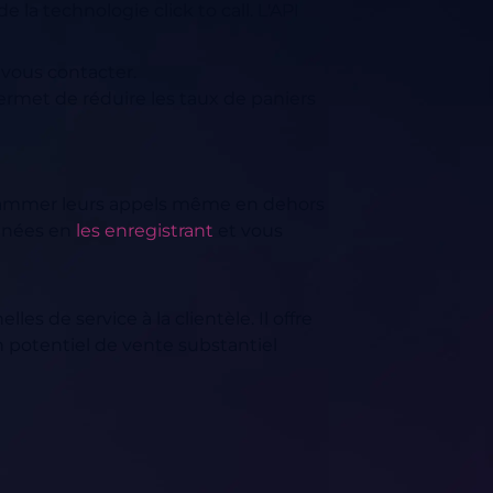
 la technologie click to call. L'API
 vous contacter.
ermet de réduire les taux de paniers
rammer leurs appels même en dehors
onnées en
les enregistrant
et vous
es de service à la clientèle. Il offre
 potentiel de vente substantiel