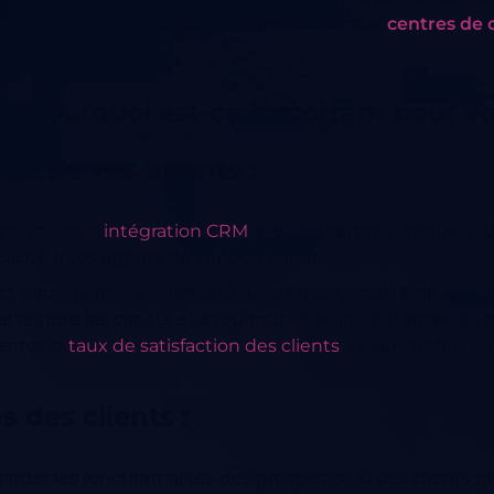
ou "cliquer pour composer"
permettent aux
centres de 
erné.
l : Pourquoi est-ce important pour vo
té de vos agents :
tionnalité d'
intégration CRM
avec les centres d'appels, le
acité à vos agents de support client.
 s'appuient sur la rapidité de la fonctionnalité de click 
tteindre les clients et à répondre à leurs doléances au p
nter le
taux de satisfaction des clients
, ce qui profite e
 des clients :
garder les fonctionnalités des prospects ou des clients p