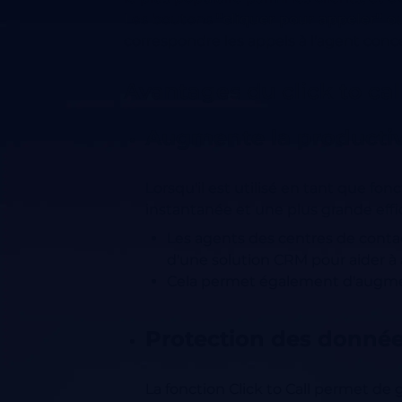
Les boutons
"cliquer pour appeler" 
correspondre les appels à l'agent conc
Avantages du click to cal
Augmente la productivi
Lorsqu'il est utilisé en tant que
fonc
instantanée et une plus grande effic
Les agents des centres de contact
d'une solution CRM pour aider à a
Cela permet également d'augme
Protection des données
La fonction Click to Call permet de 