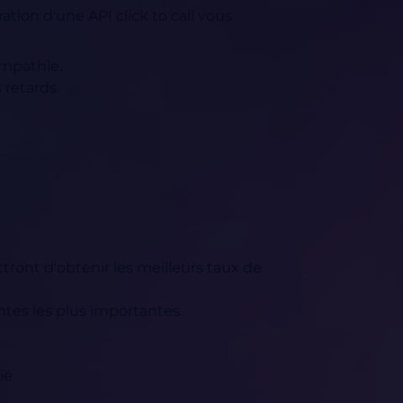
ration d'une API click to call vous
empathie.
 retards.
tront d'obtenir les meilleurs taux de
tes les plus importantes.
ié.