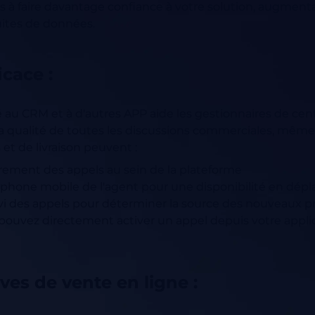
nts à faire davantage confiance à votre solution, augmenta
uites de données.
icace :
é au CRM et à d'autres APP aide les gestionnaires de cent
t la qualité de toutes les discussions commerciales, même 
 et de livraison peuvent :
ement des appels au sein de la plateforme
léphone mobile de l'agent pour une disponibilité en dé
uivi des appels pour déterminer la source des nouveaux p
uvez directement activer un appel depuis votre applicati
ves de vente en ligne :