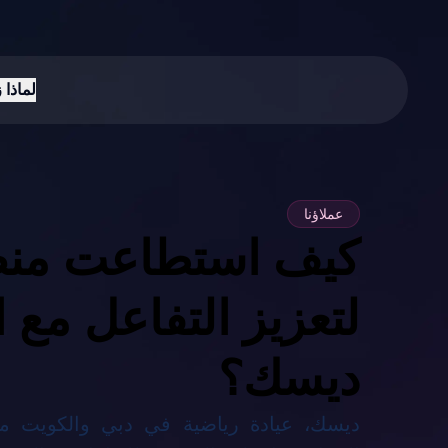
لماذا 
عملاؤنا
كيف استطاعت منص
لتعزيز التفاعل مع ا
ديسك؟
ديسك، عيادة رياضية في دبي والكويت م