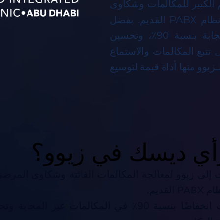
م الكبير للمكالمات وشكاوى
المرضى الناتجة عن المكالمات الفائتة مع نظام PABX القديم. بفضل
زيوو، تمكنوا من تقليل المكالمات غير المجابة بنسبة 90٪، وتحسين
ل تتبع المكالمات والاستماع
ـزيوو منها أداة قيمة لتوسيع
أي ديسك في زيوو؟
ت إلى زيوو لمعالجة المكالمات الفائتة وشكاوى المرضى
 القديم.
حققت انخفاضًا بنسبة 90٪ في المكالمات غير المجابة