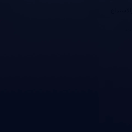
لاستماع
ت.