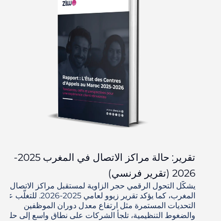
تقرير: حالة مراكز الاتصال في المغرب 2025-
2026 (تقرير فرنسي)
يشكّل التحول الرقمي حجر الزاوية لمستقبل مراكز الاتصال في
المغرب، كما يؤكد تقرير زيوو لعامي 2025-2026. للتغلّب على
التحديات المستمرة مثل ارتفاع معدل دوران الموظفين
والضغوط التنظيمية، تلجأ الشركات على نطاق واسع إلى حلول