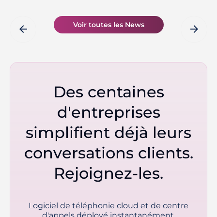
Voir toutes les News
arrow_back
arrow_forward
Des centaines
d'entreprises
simplifient déjà leurs
conversations clients.
Rejoignez-les.
Logiciel de téléphonie cloud et de centre
d'appels déployé instantanément.