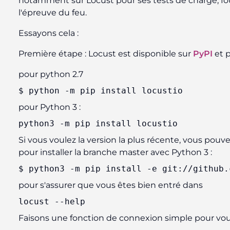
notamment sur Locust pour ses tests de charge, fou
l'épreuve du feu.
Essayons cela :
Première étape : Locust est disponible sur
PyPI
et p
pour python 2.7
$ python -m pip install locustio
pour Python 3 :
python3 -m pip 
install
 locustio
Si vous voulez la version la plus récente, vous pouve
pour installer la branche master avec Python 3 :
$ python3 -m pip install 
-e
 git://github.
pour s'assurer que vous êtes bien entré dans
locust
--help
Faisons une fonction de connexion simple pour vous 