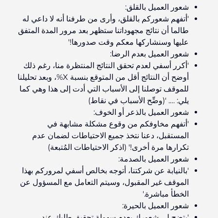
شعور العميل بالقلق:
'أتفهم شعوركم بالقلق، وأرى من طرفنا أنه لا داعي له
طالما أن نتائج مجهوداتنا ستظهر بعد مرور المدة المتفق
عليها وسنشاركها معكم وقت صدورها!'
شعور العميل بعدم الرضا:
'أكرر أسفي لعدم تحقق النتائج المنتظرة منا، رغم ذلك
أوضح أن النتائج أقل من المتوقع بنسبة X%، وبعد تحليلنا
للموقف توصلنا إلى الأسباب التي أدت إلى هذا وهي كما
يلي: …. '(وضِّح الأسباب في نقاط)
شعور العميل بالذعر أو الخوف:
'أتفهم مخاوفكم من وقوع مشكلة مشابهة في
المستقبل، دعنا نتخذ جميع الاحتياطات لضمان عدم
تكرارها مرة أخرى!' (اذكر الاحتياطات المُتبعة)
شعور العميل بالصدمة:
'بالنيابة عن شركتنا، أتوجه بخالص أسفي لمروركم بهذا
الموقف غير المقبول، وسيتم التعامل مع المسؤول عن
الخطأ مباشرة.'
شعور العميل بالحيرة:
'يتضح لي شعورك بعدم سهولة تحقيق طلبك عند