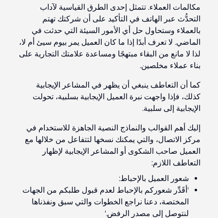
مكالمات العملاء. تتمثل إحدى الطرق القياسية لآداب
التحدُّث عبر الهاتف في التأكيد على أن شركتك تهتم
بالعملاء وستحاول حل أي الأمور السيئة التي حدثت في
الماضي. لا تعرف أبدًا إذا ما كان العميل يمر بيوم سيئ أم لا،
لذا لا مانع من البقاء مبتهجًا ومساعدة علامتك التجارية على
بناء عملاء مخلصين.
كما أن التعاطف ينبغي أن يظهر في المشاعر الإيجابية
كذلك، فإذا واجهت نبرة العميل الإيجابية بسلبية، تحولت
الإيجابية إلى سلبية.
إليك أهم القوالب والنماذج النصية الجاهزة للاستخدام في
مركز الاتصال، والتي يمكنك نسخها لتتفاعل من خلالها مع
العميل صاحب الشكوى أو المشاعر الإيجابية لإظهار
التعاطف اللازم:
شعور العميل بالإحباط:
'أقَدِّر شعوركم بالإحباط لعدم قبول طلبكم من الجهات
المختصة، دعنا نراجع الخطوات والتي سبق ونفذناها
لنتوصل إلى مصدر الرفض.'