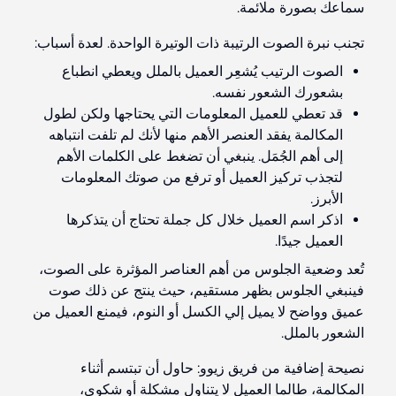
سماعك بصورة ملائمة.
تجنب نبرة الصوت الرتيبة ذات الوتيرة الواحدة. لعدة أسباب:
الصوت الرتيب يُشعِر العميل بالملل ويعطي انطباع
بشعورك الشعور نفسه.
قد تعطي للعميل المعلومات التي يحتاجها ولكن لطول
المكالمة يفقد العنصر الأهم منها لأنك لم تلفت انتباهه
إلى أهم الجُمَل. ينبغي أن تضغط على الكلمات الأهم
لتجذب تركيز العميل أو ترفع من صوتك المعلومات
الأبرز.
اذكر اسم العميل خلال كل جملة تحتاج أن يتذكرها
العميل جيدًا.
تُعد وضعية الجلوس من أهم العناصر المؤثرة على الصوت،
فينبغي الجلوس بظهر مستقيم، حيث ينتج عن ذلك صوت
عميق وواضح لا يميل إلي الكسل أو النوم، فيمنع العميل من
الشعور بالملل.
نصيحة إضافية من فريق زيوو: حاول أن تبتسم أثناء
المكالمة، طالما العميل لا يتناول مشكلة أو شكوى،