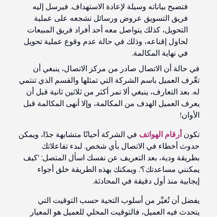
فتصبح بياناته وسيلة لإعادة الاستهداف. فيرسل إليه
فريق التسويق عروض ورسائل تشجعه على عملية
التحويل، كذلك يتواصل معه أحد أفراد فريق المبيعات
لحاول إقناعه، وذلك في حالة عدم وقوع عملية تحويل
في نهاية المكالمة.
في حالة أن الاتصال صادر من مركز الاتصال، ينبغي أن
تعِّرف العميل باسم الشركة التي تمثلها والقسم الذي تنتمي
له. بعد التعارف، ينبغي ألا تمر أكثر من ثلاثين ثانية قبل أن
يعرف العميل الهدف من المكالمة، وإلا أنهى المكالمة قبل
الأوان!
تكون
أرقام الهواتف
في الشركة أحيانًا متشابهة جدًا، ويمكن
حدوث أخطاء في الاتصال بأي شخص. لبدء تفاعلاتك
بطريقة ودية، بعد التعريف عن نفسك اسأل المتصل: 'كيف
يمكنني مساعدتك؟'. ويمكنك بهذه الطريقة خلق أجواء
إيجابية منذ أول دقيقة في المحادثة.
يفضل أن تُغيِّر من أسلوب التحية حسب التوقيت التي
يتحدث فيه العميل، فالتوقيت المحلي للعميل هو المعيار