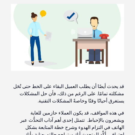
قد يحدث أيضًا أن يطلب العميل البقاء على الخط حتى تُحَل
مشكلته تمامًا. على الرغم من ذلك، فأن حل المشكلات
يستغرق أحيانًا وقتًا وخاصةً المشكلات التقنية.
في هذه المواقف، قد يكون العملاء حازمين للغاية
ويشعرون بالإحباط. تتمثل إحدى أهم آداب التحدُّث عبر
الهاتف في التزام الهدوء وشرح خطة المتابعة بشكل
احترافي. أكِّد للمتحدِث أنك ستراجع حالته بعناية وأنك