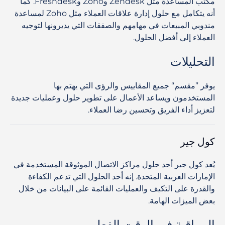
مكتب المساعدة مثل Zendesk وZoho وFreshdesk. كما
أنه يتكامل مع حلول إدارة علاقات العملاء مثل Zoho لمساعدة
مندوبي المبيعات في مهامهم والصفقات التي يديرونها لتوجيه
العملاء إلى أفضل الحلول.
التحليلات
يوفر ”مقسم“ جميع المقاييس والرؤى التي يهتم بها
المستخدمون ويساعد الأعمال على تطوير حلول وعمليات جديدة
لتعزيز أداء الفريق وتحسين رضا العملاء.
كول جير
يُعد كول جير أحد حلول مراكز الاتصال الموثوقة المستخدمة في
الإمارات العربية المتحدة. إنه أحد الحلول التي تدعم الكفاءة
والقدرة على التكيف والعمليات القائمة على البيانات من خلال
بعض الميزات الهامة.
المراقبة في الوقت الفعلي