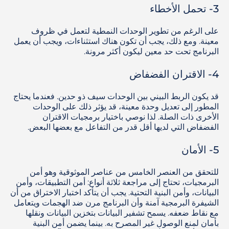
3- تحمل الأخطاء
على الرغم من تطوير الوحدات النمطية لتعمل في ظروف
معينة. ومع ذلك، يجب أن تكون هناك استثناءات، ويجب أن يعمل
البرنامج تحت حد معين ليكون أكثر مرونة.
4- الاقتران الفضفاض
قد يكون الربط البيني بين الوحدات سيف ذو حدين. فعندما يحتاج
المطور إلى تعديل وحدة معينة، قد يؤثر ذلك على الوحدات
الأخرى ذات الصلة. لذا نوصي باختيار برمجيات الاقتران
الفضفاض التي لديها أقل قدر من التفاعل مع بعضها البعض.
5- الأمان
للتحقق من العنصر الخامس من عناصر الموثوقية وهو أمن
البرمجيات، تحتاج إلى مراجعة ثلاثة أنواع: أمن التطبيقات، وأمن
البيانات، وأمن البنية التحتية. يجب أن يتأكد اختبار الاختراق من أن
الشيفرة البرمجية آمنة وأن البرنامج مرن ضد الهجمات ويتعامل
مع نقاط ضعفه. يسمح تشفير البيانات بتخزين البيانات ونقلها
بأمان لمنع الوصول غير المصرح به. بينما يضمن أمن البنية