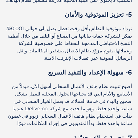
المكتب لا يحتوي على البنية التحتية اللازمة لتشغيل نظام الهاتف.
5- تعزيز الموثوقية والأمان
تزداد موثوقية النظام بأقل وقت تعطل يصل إلى حوالي 0.001%.
يمكن للشركة حماية بياناتها من الضياع أو التلف من خلال أنظمة
النسخ الاحتياطي المدمجة. للحفاظ على خصوصية الشركة
وعملائها، يقوم مزوِّد نظام الاتصال بتشفير المكالمات ونقل
الرسائل الصوتية عبر اتصالات الإنترنت الآمنة.
6- سهولة الإعداد والتنفيذ السريع
أصبح تثبيت نظام هاتف الأعمال السحابي أسهل الآن. فبدلاً من
الأسابيع والأيام التي قد تحتاجها الحلول المحلية للعمل بشكل
صحيح والبدء في خدمة العملاء، قد يعمل الخيار السحابي في
ساعة واحدة فقط، وهو ما حدث مع شركة Deliveroo عندما
بدأت في استخدام نظام هاتف الأعمال السحابي زيوو في غضون
ساعة واحدة فقط، بدأ المندوبون في إجراء المكالمات فورًا.
7- تجربة عملاء محسّنة