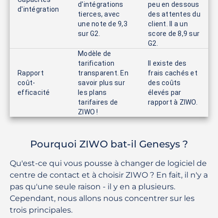
d'intégrations
peu en dessous
d'intégration
tierces, avec
des attentes du
une note de 9,3
client. Il a un
sur G2.
score de 8,9 sur
G2.
Modèle de
tarification
Il existe des
Rapport
transparent. En
frais cachés et
coût-
savoir plus sur
des coûts
efficacité
les plans
élevés par
tarifaires de
rapport à ZIWO.
ZIWO !
Pourquoi ZIWO bat-il Genesys ?
Qu'est-ce qui vous pousse à changer de logiciel de
centre de contact et à choisir ZIWO ? En fait, il n'y a
pas qu'une seule raison - il y en a plusieurs.
Cependant, nous allons nous concentrer sur les
trois principales.