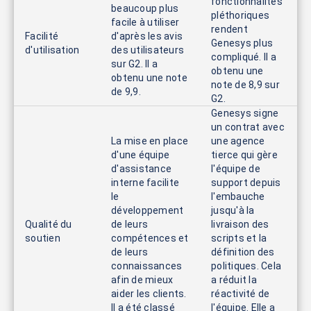
fonctionnalités
beaucoup plus
pléthoriques
facile à utiliser
rendent
Facilité
d'après les avis
Genesys plus
d'utilisation
des utilisateurs
compliqué. Il a
sur G2. Il a
obtenu une
obtenu une note
note de 8,9 sur
de 9,9.
G2.
Genesys signe
un contrat avec
La mise en place
une agence
d'une équipe
tierce qui gère
d'assistance
l'équipe de
interne facilite
support depuis
le
l'embauche
développement
jusqu'à la
Qualité du
de leurs
livraison des
soutien
compétences et
scripts et la
de leurs
définition des
connaissances
politiques. Cela
afin de mieux
a réduit la
aider les clients.
réactivité de
Il a été classé
l'équipe. Elle a