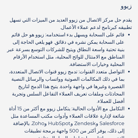
زيوو
يقدم حل مركز الاتصال من زيوو العديد من الميزات التي تسهل
تطبيقه كبرنامج لدعم عملاء الأعمال.
قائم على السحابة ويسهل بدء استخدامه
: زيوو هو حل قائم
على السحابة يمكن نشره في دقائق. فهو يلغي الحاجة إلى
بنية تحتية واسعة النطاق ويتيح للشركات التوسع بسرعة عبر
المناطق مع الامتثال للوائح المحلية، مثل استخدام الأرقام
المحلية وخيارات الاستضافة.
التواصل متعدد القنوات
: تدمج زيوو قنوات الاتصال المتعددة،
بما في ذلك المكالمات الصوتية وواتساب والرسائل النصية
القصيرة وغيرها في واجهة واحدة. يتيح هذا الدمج لتاريخ
المحادثات وملفات تعريف العملاء التفاعل السلس وتجربة
أفضل للعملاء.
التكامل مع الأدوات الحالية
: يتكامل زيوو مع أكثر من 15 أداة
شائعة لإدارة علاقات العملاء وأدوات مكتب المساعدة مثل
Salesforce وZendesk وHubSpot وZoho. بالإضافة
إلى ذلك، يوفر أكثر من 500 واجهة برمجة تطبيقات