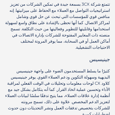
تتمتع شركة 3CX بسمعة جيدة في تمكين الشركات من تعزيز
استراتيجيات التواصل مع العملاء مع الحفاظ على ميزانيتها. إنه
منافس قوي للمؤسسات التي تبحث عن حل قوي وشامل
لمراكز الاتصال. كما أنها تحظى بالإشادة على نطاق واسع لسهولة
استخدامها وقابليتها للتطوير وفعاليتها من حيث التكلفة. تسمح
منصته ذات المعايير المفتوحة للشركات بإدارة الاتصالات في
أماكن العمل أو في السحابة، مما يوفر المرونة لمختلف
الاحتياجات التشغيلية.
جينيسيس
كثيرًا ما يسلط المستخدمون الضوء على واجهة جينيسيس
البديهية وسهولة التكوين ودعم العملاء القوي. يوفر جينيسيس
كلاود CX لوحات معلومات وتحليلات في الوقت الفعلي لمراقبة
الأداء وتحسين عملية اتخاذ القرار. كما أنه يتكامل بشكل جيد مع
أنظمة إدارة علاقات العملاء، مما يتيح تدفقًا سلسًا لبيانات العملاء
لتعزيز الدعم المخصص. علاوة على ذلك، تسمح مرونته
للشركات بتخصيص تدفقات العمل ونشر التحديثات دون حدوث
اضطرابات كبيرة.