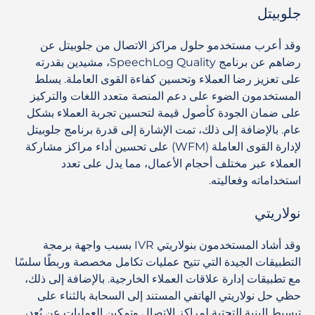
جلوبيتل
وقد أعرب مستخدمو حلول مراكز الاتصال من جلوبيتل عن
رضاهم عن برنامج SpeechLog Quality، مشيدين بقدرته
على تعزيز رضا العملاء وتحسين كفاءة القوى العاملة. يسلط
المستخدمون الضوء على دعم المنصة متعدد اللغات والتركيز
على ضمان الجودة كأصول قيمة لتحسين تجربة العملاء بشكل
عام. بالإضافة إلى ذلك، تمت الإشارة إلى قدرة برنامج جلوبيتل
لإدارة القوى العاملة (WFM) على تحسين أداء مراكز مشاركة
العملاء عبر مختلف أحجام الأعمال، مما يدل على تعدد
استخداماته وفعاليته.
نولاريتي
وقد أشاد المستخدمون بنولاريتي IVR بسبب واجهة برمجة
التطبيقات الجيدة التي تتيح عمليات تكامل مخصصة وربطًا سلسًا
مع تطبيقات إدارة علاقات العملاء الخارجية. بالإضافة إلى ذلك،
حظي حل نولاريتي الهاتفي المستند إلى السحابة بالثناء على
تبسيط البنية التحتية لمراكز الاتصال وتمكين العمليات عن بُعد،