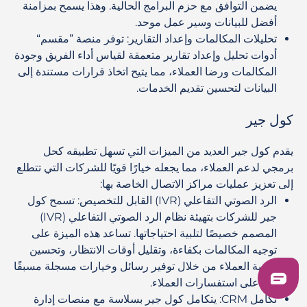
يضمن التوافق مع حزم البرامج الحالية. وهذا يسمح بمزامنة
أفضل للبيانات وسير عمل موحد.
تحليلات المكالمات وإعداد التقارير
:
توفر منصة ”مقسم“
أدوات تحليل وإعداد تقارير متعمقة لقياس أداء الفريق وجودة
المكالمات ورضا العملاء، مما يتيح اتخاذ قرارات مستندة إلى
البيانات لتحسين تقديم الخدمات.
كول جير
يقدم كول جير العديد من الميزات التي تسهل تطبيقه كحل
برمجي لدعم العملاء، مما يجعله خيارًا قويًا للشركات التي تتطلع
إلى تعزيز عمليات مراكز الاتصال الخاصة بها:
الرد الصوتي التفاعلي (IVR) القابل للتخصيص
:
تسمح كول
جير للشركات بتهيئة نظام الرد الصوتي التفاعلي (IVR)
المصمم خصيصًا لتلبية احتياجاتها. تساعد هذه الميزة على
توجيه المكالمات بكفاءة، وتقليل أوقات الانتظار، وتحسين
تجربة العملاء من خلال توفير رسائل وخيارات مسجلة مسبقًا
بناءً على استفسارات العملاء.
تكامل CRM
:
يتكامل كول جير بسلاسة مع منصات إدارة