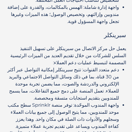
للتخصيص لتناسب احتياجات العمل المختلفة.
واجهة إدارة شاملة
: الهمس بالمكالمات، والقدرة على إضافة
مندوبين وإزالتهم، وتخصيص الوصول؛ هذه الميزات وغيرها
تجعل واجهة المسؤول قوية.
سبرينكلر
يعمل حل مركز الاتصال من سبرينكلر على تسهيل التنفيذ
السلس للشركات من خلال تقديم العديد من الميزات الرئيسية
المصممة لتبسيط عمليات دعم العملاء:
دعم متعدد القنوات
: تتيح سبرينكلر إمكانية التواصل عبر أكثر
من 30 قناة، بما في ذلك وسائل التواصل الاجتماعي والبريد
الإلكتروني والدردشة والصوت، مما يضمن تجربة موحدة
للعملاء. تعمل المنصة على دمج جميع التفاعلات، مما يسمح
للمندوبين بتقديم استجابات متسقة ومخصصة.
واجهة المندوب الموحّدة
: توفر منصة Sprinklr سطح مكتب
موحد للمندوبين، مما يتيح الوصول إلى جميع بيانات العملاء
وسجلهم والأدوات ذات الصلة في مكان واحد. وهذا يعزز
كفاءة المندوب ويساعد على تقديم تجربة عملاء متميزة.