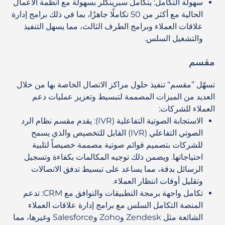
سهولة التكامل
: يتكامل سبرينكلر بسهولة مع أنظمة الأعمال
الحالية مع أكثر من 50 تكاملًا جاهزًا، بما في ذلك برامج إدارة
علاقات العملاء وبرامج الطرف الثالث، مما يسهل التنفيذ
والتشغيل السلس.
مقسم
تسهّل ”مقسم“ تنفيذ حلول مراكز الاتصال الخاصة بها من خلال
العديد من الميزات المصممة لتبسيط وتعزيز عمليات دعم
العملاء للشركات:
الاستجابة الصوتية التفاعلية (IVR)
:
يقدم مقسم نظام الرد
الصوتي التفاعلي (IVR) القابل للتخصيص والذي يسمح
للشركات بتصميم قوائم صوتية مصممة خصيصاً لتلبية
احتياجاتها. ويضمن ذلك توجيه المكالمات بكفاءة وتسجيل
الرسائل بدقة، مما يساعد على تبسيط تدفق الاتصالات
وتقليل أوقات انتظار العملاء.
تكامل واجهة برمجة التطبيقات والتوافق مع CRM
:
تدعم
المنصة التكامل السلس مع برامج إدارة علاقات العملاء
الشائعة مثل Zendesk وZoho وSalesforce وغيرها، مما