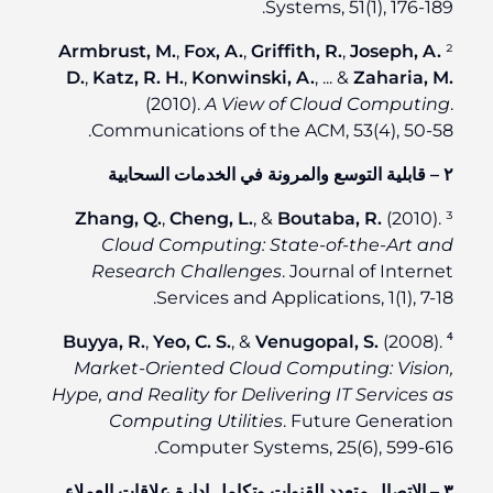
Systems, 51(1), 176-189.
Armbrust, M.
,
Fox, A.
,
Griffith, R.
,
Joseph, A.
²
D.
,
Katz, R. H.
,
Konwinski, A.
, ... &
Zaharia, M.
(2010).
A View of Cloud Computing
.
Communications of the ACM, 53(4), 50-58.
٢ – قابلية التوسع والمرونة في الخدمات السحابية
Zhang, Q.
,
Cheng, L.
, &
Boutaba, R.
(2010).
³
Cloud Computing: State-of-the-Art and
Research Challenges
. Journal of Internet
Services and Applications, 1(1), 7-18.
Buyya, R.
,
Yeo, C. S.
, &
Venugopal, S.
(2008).
⁴
Market-Oriented Cloud Computing: Vision,
Hype, and Reality for Delivering IT Services as
Computing Utilities
. Future Generation
Computer Systems, 25(6), 599-616.
٣ – الاتصال متعدد القنوات وتكامل إدارة علاقات العملاء