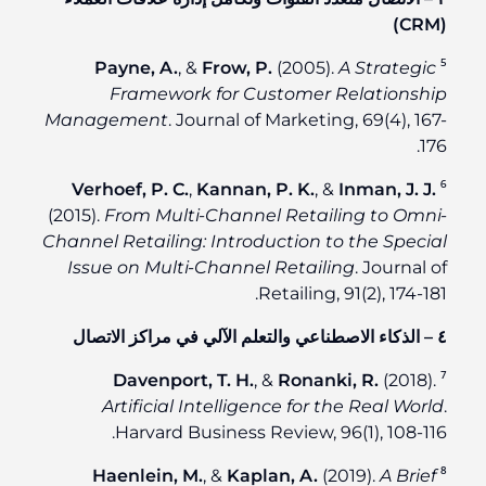
(CRM)
Payne, A.
, &
Frow, P.
(2005).
A Strategic
⁵
Framework for Customer Relationship
Management
. Journal of Marketing, 69(4), 167-
176.
Verhoef, P. C.
,
Kannan, P. K.
, &
Inman, J. J.
⁶
(2015).
From Multi-Channel Retailing to Omni-
Channel Retailing: Introduction to the Special
Issue on Multi-Channel Retailing
. Journal of
Retailing, 91(2), 174-181.
٤ – الذكاء الاصطناعي والتعلم الآلي في مراكز الاتصال
Davenport, T. H.
, &
Ronanki, R.
(2018).
⁷
Artificial Intelligence for the Real World
.
Harvard Business Review, 96(1), 108-116.
Haenlein, M.
, &
Kaplan, A.
(2019).
A Brief
⁸