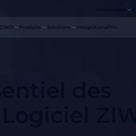
Partenaires
R
 ZIWO
Produits
Solutions
Intégrations
Prix
sentiel des
: Logiciel Z