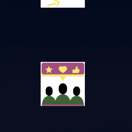
La connexion au Centre de Contact Cl
commencez à recevoir des appels de cli
Mobilité des employés
Peu importe où vous ou vos employés t
passés à l'aide d'un ordinateur, d'une