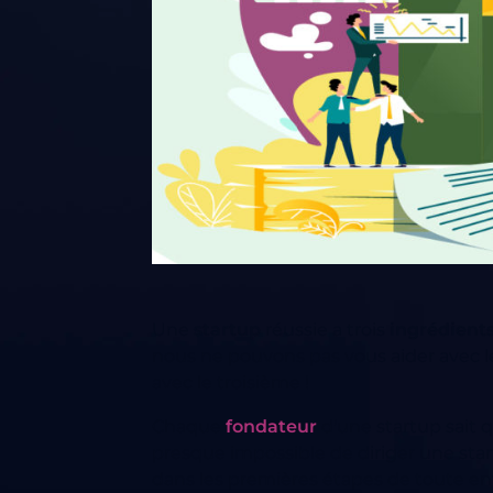
Une
startup
réussie a trois
ingrédients
nous ne pouvons pas vous aider avec le
avec le troisième !
Chaque
fondateur
d'une startup sait qu
presque impossible de diriger une sta
dans les premières étapes de toute ent