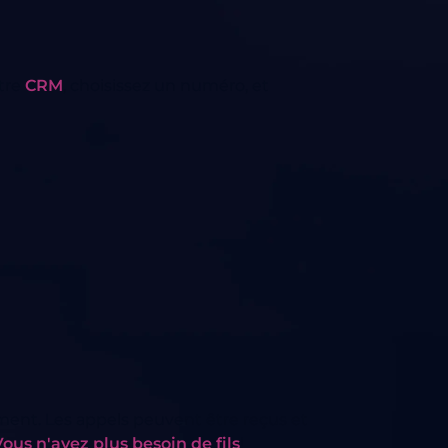
tre
CRM
, choisissez un numéro, et
ent. Les appels peuvent être reçus et
ous n'avez plus besoin de fils
!