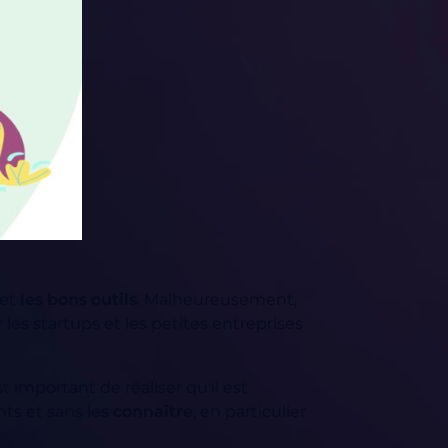
 et
les bons outils
. Malheureusement,
es startups et les petites entreprises
st important de réaliser qu'il est
nts et sans les
connaître
, en particulier