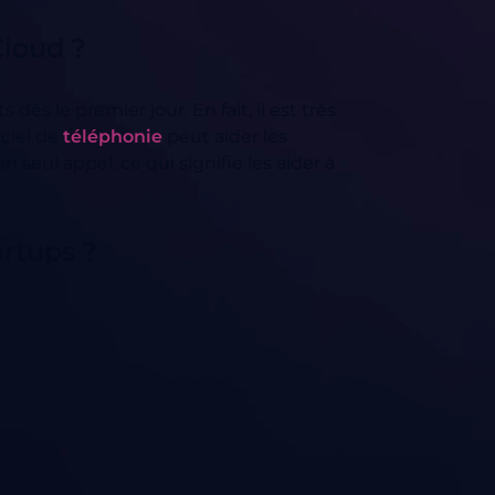
Cloud ?
ès le premier jour. En fait, il est très
iciel de
téléphonie
peut aider les
 seul appel, ce qui signifie les aider à
artups ?