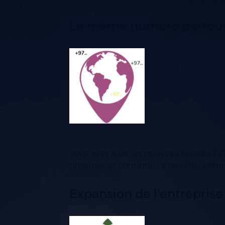
Le même numéro partou
Vous avez loué un nouveau bureau ? 
l'internet et continuez à travailler co
Expansion de l'entreprise