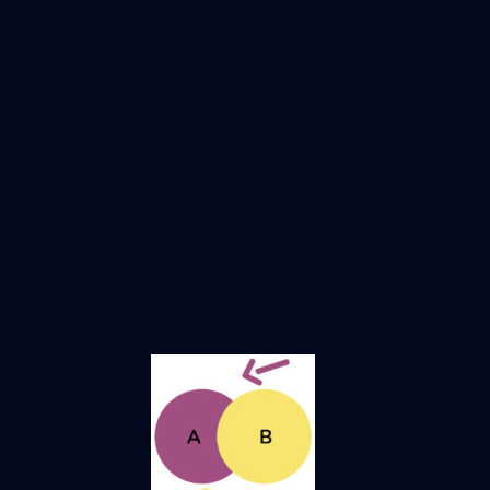
Pourquoi votre startup a-
La clé du succès pour les startups résid
important d'établir correctement les
c
startups et les petites entreprises à ob
transformer les appels
en ventes effi
Pourquoi cette solution es
Intégration facile