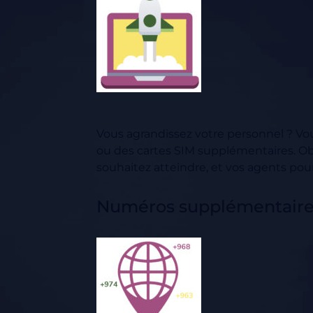
Vous agrandissez votre personnel ? V
ou des cartes SIM supplémentaires. 
souhaitez atteindre, et vos agents po
Numéros supplémentaires