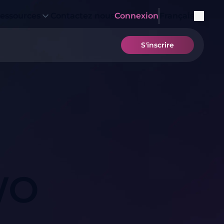
essources
Contactez nous
Connexion
Français
S'inscrire
IWO