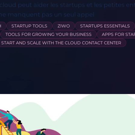
 cloud peut aider les startups et les petites en
es ne manquent pas un seul appel
H
STARTUP TOOLS
ZIWO
STARTUPS ESSENTIALS
TOOLS FOR GROWING YOUR BUSINESS
APPS FOR STA
START AND SCALE WITH THE CLOUD CONTACT CENTER