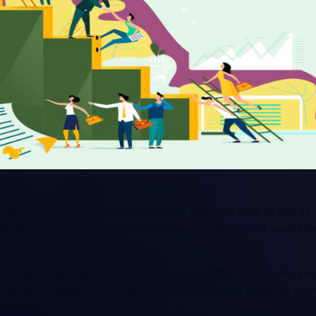
 essentiels
: une idée brillante, un désir de faire le travail,
s deux premiers, mais Ziwo peut certainement soutenir l
'il devra faire face à de nombreuses difficultés, mais il e
rtup ou une petite entreprise sans
interagir avec
les clie
reprise.