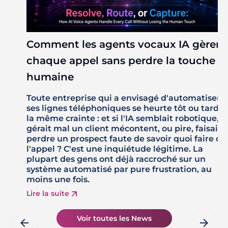
Comment les agents vocaux IA gèrent
chaque appel sans perdre la touche
humaine
Toute entreprise qui a envisagé d'automatiser
ses lignes téléphoniques se heurte tôt ou tard à
la même crainte : et si l'IA semblait robotique,
gérait mal un client mécontent, ou pire, faisait
perdre un prospect faute de savoir quoi faire de
l'appel ? C'est une inquiétude légitime. La
plupart des gens ont déjà raccroché sur un
système automatisé par pure frustration, au
moins une fois.
Lire la suite
Voir toutes les News
arrow_back
arrow_forward