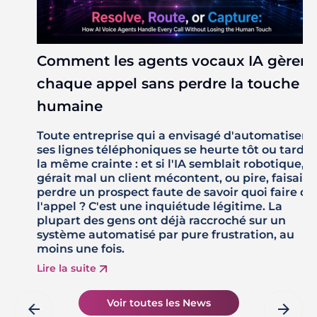
Comment les agents vocaux IA gèrent
chaque appel sans perdre la touche
humaine
Toute entreprise qui a envisagé d'automatiser
ses lignes téléphoniques se heurte tôt ou tard à
la même crainte : et si l'IA semblait robotique,
gérait mal un client mécontent, ou pire, faisait
perdre un prospect faute de savoir quoi faire de
l'appel ? C'est une inquiétude légitime. La
plupart des gens ont déjà raccroché sur un
système automatisé par pure frustration, au
moins une fois.
Lire la suite
Voir toutes les News
arrow_back
arrow_forward