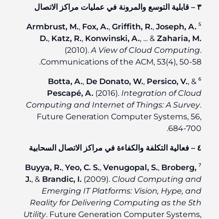
٣ – قابلية التوسع والمرونة في عمليات مراكز الاتصال
Armbrust, M.
,
Fox, A.
,
Griffith, R.
,
Joseph, A.
⁵
D.
,
Katz, R.
,
Konwinski, A.
, ... &
Zaharia, M.
(2010).
A View of Cloud Computing
.
Communications of the ACM, 53(4), 50-58.
Botta, A.
,
De Donato, W.
,
Persico, V.
, &
⁶
Pescapé, A.
(2016).
Integration of Cloud
Computing and Internet of Things: A Survey
.
Future Generation Computer Systems, 56,
684-700.
٤ – فعالية التكلفة والكفاءة في مراكز الاتصال السحابية
Buyya, R.
,
Yeo, C. S.
,
Venugopal, S.
,
Broberg,
⁷
J.
, &
Brandic, I.
(2009).
Cloud Computing and
Emerging IT Platforms: Vision, Hype, and
Reality for Delivering Computing as the 5th
Utility
. Future Generation Computer Systems,