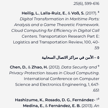
25(6), 599-616.
Heilig, L.
,
Lalla-Ruiz, E.
, &
Voß, S.
(2017).
⁸
Digital Transformation in Maritime Ports:
Analysis and a Game Theoretic Framework.
Cloud Computing for Efficiency in Digital Call
Centers
. Transportation Research Part E:
Logistics and Transportation Review, 100, 40-
59.
٥ – الأمن في مراكز الاتصال السحابية
Chen, D.
, &
Zhao, H.
(2012).
Data Security and
⁹
Privacy Protection Issues in Cloud Computing
.
International Conference on Computer
Science and Electronics Engineering, 1, 647-
651.
Hashizume, K.
,
Rosado, D. G.
,
Fernández-
¹⁰
Medina, E.
, &
Fernández, E. B.
(2013).
An