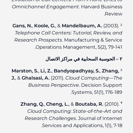
Omnichannel Engagement
. Harvard Business
Review.
Gans, N.
,
Koole, G.
, &
Mandelbaum, A.
(2003).
²
Telephone Call Centers: Tutorial, Review, and
Research Prospects
. Manufacturing & Service
Operations Management, 5(2), 79-141.
٢ – الحوسبة السحابية في مراكز الاتصال
Marston, S.
,
Li, Z.
,
Bandyopadhyay, S.
,
Zhang,
³
J.
, &
Ghalsasi, A.
(2011).
Cloud Computing—The
Business Perspective
. Decision Support
Systems, 51(1), 176-189.
Zhang, Q.
,
Cheng, L.
, &
Boutaba, R.
(2010).
⁴
Cloud Computing: State-of-the-Art and
Research Challenges
. Journal of Internet
Services and Applications, 1(1), 7-18.